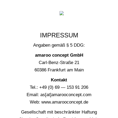
IMPRESSUM
Anga­ben gemäß § 5 DDG:
ama­roo con­cept GmbH
Carl-Benz-Stra­ße 21
60386 Frank­furt am Main
Kon­takt
Tel.: +49 (0) 69 — 153 91 206
Email: as[at]amarooconcept.com
Web: www.amarooconcept.de
Gesell­schaft mit beschränk­ter Haftung