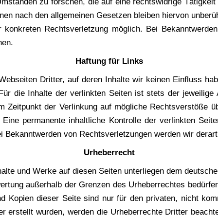
stän­den zu for­schen, die auf eine rechts­wid­ri­ge Tätig­keit hi
nen nach den all­ge­mei­nen Geset­zen blei­ben hier­von unbe­rühr
kon­kre­ten Rechts­ver­let­zung mög­lich. Bei Bekannt­wer­den 
nen.
Haf­tung für Links
eb­sei­ten Drit­ter, auf deren Inhal­te wir kei­nen Ein­fluss ha
 die Inhal­te der ver­link­ten Sei­ten ist stets der jewei­li­ge 
um Zeit­punkt der Ver­lin­kung auf mög­li­che Rechts­ver­stö­ße ü
Eine per­ma­nen­te inhalt­li­che Kon­trol­le der ver­link­ten Sei
ei Bekannt­wer­den von Rechts­ver­let­zun­gen wer­den wir der­ar
Urhe­ber­recht
nhal­te und Wer­ke auf die­sen Sei­ten unter­lie­gen dem deut­schen
wer­tung außer­halb der Gren­zen des Urhe­ber­rech­tes bedür­fen
 Kopien die­ser Sei­te sind nur für den pri­va­ten, nicht kom­m
r erstellt wur­den, wer­den die Urhe­ber­rech­te Drit­ter beach­tet