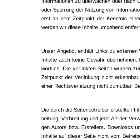
Infor­ma­tio­nen zu über­wa­chen oder nach Um
oder Sper­rung der Nut­zung von Infor­ma­tio­
erst ab dem Zeit­punkt der Kennt­nis einer 
wer­den wir die­se Inhal­te umge­hend entfer
Unser Ange­bot ent­hält Links zu exter­nen W
Inhal­te auch kei­ne Gewähr über­neh­men. Für
wort­lich. Die ver­link­ten Sei­ten wur­den z
Zeit­punkt der Ver­lin­kung nicht erkenn­bar. 
einer Rechts­ver­let­zung nicht zumut­bar. B
Die durch die Sei­ten­be­trei­ber erstell­ten I
bei­tung, Ver­brei­tung und jede Art der Ver­
gen Autors bzw. Erstel­lers. Down­loads und
Inhal­te auf die­ser Sei­te nicht vom Betrei­be