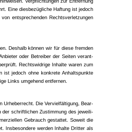
n­wei­sen. Ver­pflich­tun­gen zur Ent­fer­nung
t. Eine dies­be­züg­li­che Haf­tung ist jedoch
von ent­spre­chen­den Rechts­ver­let­zun­gen
ben. Des­halb kön­nen wir für die­se frem­den
Anbie­ter oder Betrei­ber der Sei­ten ver­ant­
ber­prüft. Rechts­wid­ri­ge Inhal­te waren zum
­ten ist jedoch ohne kon­kre­te Anhalts­punk­te
­ti­ge Links umge­hend entfernen.
 Urhe­ber­recht. Die Ver­viel­fäl­ti­gung, Bear­
 der schrift­li­chen Zustim­mung des jewei­li­
er­zi­el­len Gebrauch gestat­tet. Soweit die
. Ins­be­son­de­re wer­den Inhal­te Drit­ter als