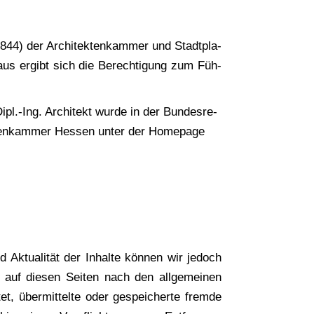
6844) der Archi­tek­ten­kam­mer und Stadt­pla­
r­aus ergibt sich die Berech­ti­gung zum Füh­
ipl.-Ing. Archi­tekt wur­de in der Bun­des­re­
ek­ten­kam­mer Hes­sen unter der Home­page
und Aktua­li­tät der Inhal­te kön­nen wir jedoch
auf die­sen Sei­ten nach den all­ge­mei­nen
t, über­mit­tel­te oder gespei­cher­te frem­de