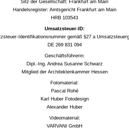
Sitz der Gesell­schaft: Frank­furt am Main
Han­dels­re­gis­ter: Amts­ge­richt Frank­furt am Main
HRB 103543
Umsatz­steu­er-ID:
­steu­er-Iden­ti­fi­ka­ti­ons­num­mer gemäß §27 a Umsatzsteuer
DE 269 831 094
Geschäfts­füh­re­rin:
Dipl.-Ing. Andrea Susan­ne Schwarz
Mit­glied der Archi­tek­ten­kam­mer Hessen
Foto­ma­te­ri­al:
Pas­cal Rohé
Karl Huber Fotodesign
Alex­an­der Huber
Video­ma­te­ri­al:
VARVANI GmbH