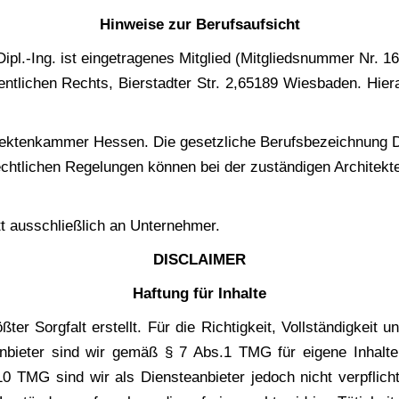
Hin­wei­se zur Berufsaufsicht
l.-Ing. ist ein­ge­tra­ge­nes Mit­glied (Mit­glieds­num­mer Nr. 1
nt­li­chen Rechts, Bier­stad­ter Str. 2,65189 Wies­ba­den. Hie
i­tek­ten­kam­mer Hes­sen. Die gesetz­li­che Berufs­be­zeich­nung D
recht­li­chen Rege­lun­gen kön­nen bei der zustän­di­gen Archi­t
itt aus­schließ­lich an Unternehmer.
DISCLAIMER
Haf­tung für Inhalte
ter Sorg­falt erstellt. Für die Rich­tig­keit, Voll­stän­dig­keit 
n­bie­ter sind wir gemäß § 7 Abs.1 TMG für eige­ne Inhal­te 
 TMG sind wir als Diens­te­an­bie­ter jedoch nicht ver­pflich­te