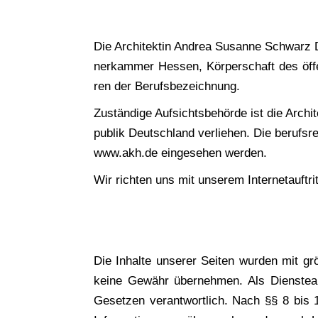
Die Archi­tek­tin Andrea Susan­ne Schwarz Dip
ner­kam­mer Hes­sen, Kör­per­schaft des öffe
ren der Berufsbezeichnung.
Zustän­di­ge Auf­sichts­be­hör­de ist die Arch
pu­blik Deutsch­land ver­lie­hen. Die berufs­
www.akh.de ein­ge­se­hen werden.
Wir rich­ten uns mit unse­rem Inter­net­auf­tr
Die Inhal­te unse­rer Sei­ten wur­den mit größ­
kei­ne Gewähr über­neh­men. Als Diens­te­a
Geset­zen ver­ant­wort­lich. Nach §§ 8 bis 10