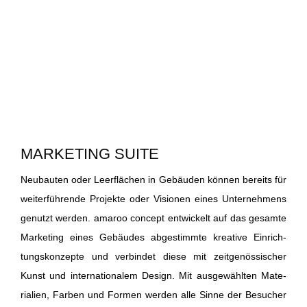
MARKETING SUITE
Neu­bau­ten oder Leer­flä­chen in Gebäu­den kön­nen bereits für
wei­ter­füh­ren­de Pro­jek­te oder Visio­nen eines Unter­neh­mens
genutzt wer­den. ama­roo con­cept ent­wi­ckelt auf das gesam­te
Mar­ke­ting eines Gebäu­des abge­stimm­te krea­ti­ve Ein­rich­
tungs­kon­zep­te und ver­bin­det die­se mit zeit­ge­nös­si­scher
Kunst und inter­na­tio­na­lem Design. Mit aus­ge­wähl­ten Mate­
ria­li­en, Far­ben und For­men wer­den alle Sin­ne der Besu­cher