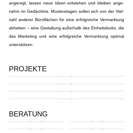
ange­regt, las­sen neue Ideen ent­ste­hen und blei­ben ange­
nehm im Gedächt­nis. Mus­ter­eta­gen sol­len sich von der Viel­
zahl ande­rer Büro­flä­chen für eine erfolg­rei­che Ver­mark­tung
abhe­ben – eine Gestal­tung außer­halb des Ein­heits­looks, die
das Mar­ke­ting und eine erfolg­rei­che Ver­mark­tung opti­mal
unterstützen.
PROJEKTE
BERATUNG