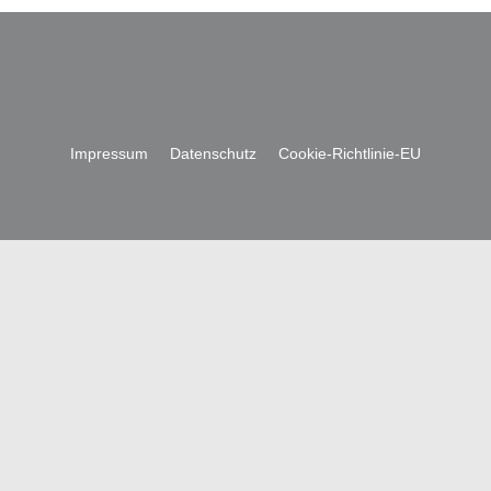
Impres­sum
/
Daten­schutz
/
Coo­kie-Richt­li­nie-EU