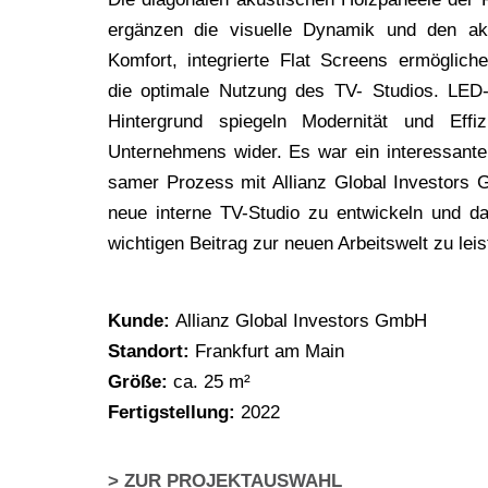
ergän­zen die visu­el­le Dyna­mik und den aku
Kom­fort, inte­grier­te Flat Screens ermög­li­chen
die opti­ma­le Nut­zung des TV- Stu­di­os. LED-
Hin­ter­grund spie­geln Moder­ni­tät und Effi­
Unter­neh­mens wider. Es war ein inter­es­san­t
sa­mer Pro­zess mit Alli­anz Glo­bal Inves­tor
neue inter­ne TV-Stu­dio zu ent­wi­ckeln und d
wich­ti­gen Bei­trag zur neu­en Arbeits­welt zu lei
Kun­de:
Alli­anz Glo­bal Inves­tors GmbH
Stand­ort:
Frank­furt am Main
Grö­ße:
ca. 25 m²
Fer­tig­stel­lung:
2022
> ZUR PROJEKTAUSWAHL