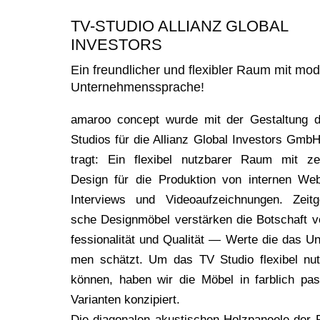
TV-STUDIO ALLIANZ GLOBAL
INVESTORS
Ein freundlicher und flexibler Raum mit mo
Unternehmenssprache!
ama­roo con­cept wur­de mit der Gestal­tung 
Stu­di­os für die Alli­anz Glo­bal Inves­tors Gmb
tragt: Ein fle­xi­bel nutz­ba­rer Raum mit zei
Design für die Pro­duk­ti­on von inter­nen Web­i
Inter­views und Video­auf­zeich­nun­gen. Zeit­ge
sche Design­mö­bel ver­stär­ken die Bot­schaft 
fes­sio­na­li­tät und Qua­li­tät — Wer­te die das U
men schätzt. Um das TV Stu­dio fle­xi­bel nut
kön­nen, haben wir die Möbel in farb­lich pas
Vari­an­ten konzipiert.
Die dia­go­na­len akus­ti­schen Holz­pa­nee­le de