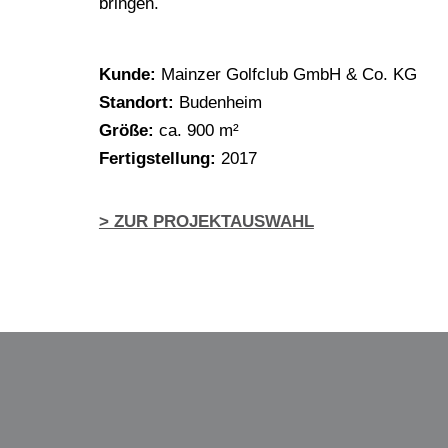
bringen.
Kun­de:
Main­zer Golf­club GmbH & Co. KG
Stand­ort:
Budenheim
Grö­ße:
ca. 900 m²
Fer­tig­stel­lung:
2017
> ZUR PROJEKTAUSWAHL