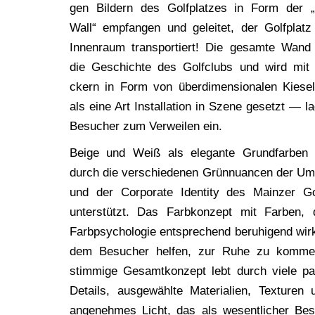
gen Bil­dern des Golf­plat­zes in Form der „H
Wall“ emp­fan­gen und gelei­tet, der Golf­plat
Innen­raum trans­por­tiert! Die gesam­te Wand
die Geschich­te des Golf­clubs und wird mit S
ckern in Form von über­di­men­sio­na­len Kie­sel­
als eine Art Instal­la­ti­on in Sze­ne gesetzt — l
Besu­cher zum Ver­wei­len ein.
Beige und Weiß als ele­gan­te Grund­far­ben 
durch die ver­schie­de­nen Grün­nu­an­cen der U
und der Cor­po­ra­te Iden­ti­ty des Main­zer Go
unter­stützt. Das Farb­kon­zept mit Far­ben, 
Farb­psy­cho­lo­gie ent­spre­chend beru­hi­gend wir
dem Besu­cher hel­fen, zur Ruhe zu kom­m
stim­mi­ge Gesamt­kon­zept lebt durch vie­le pa
Details, aus­ge­wähl­te Mate­ria­li­en, Tex­tu­ren
ange­neh­mes Licht, das als wesent­li­cher Best