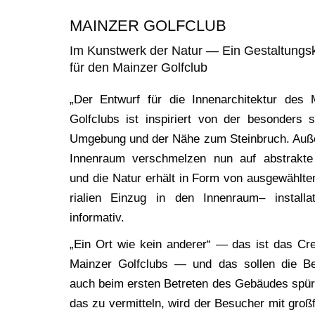
MAINZER GOLFCLUB
Im Kunstwerk der Natur — Ein Gestaltungs
für den Mainzer Golfclub
„Der Ent­wurf für die Innen­ar­chi­tek­tur des 
Golf­clubs ist inspi­riert von der beson­ders 
Umge­bung und der Nähe zum Stein­bruch. Auß
Innen­raum ver­schmel­zen nun auf abs­trak­te
und die Natur erhält in Form von aus­ge­wähl­t
ria­li­en Ein­zug in den Innen­raum– instal­la
informativ.
„Ein Ort wie kein ande­rer“ — das ist das Cre
Main­zer Golf­clubs — und das sol­len die Be
auch beim ers­ten Betre­ten des Gebäu­des spü
das zu ver­mit­teln, wird der Besu­cher mit groß­fo