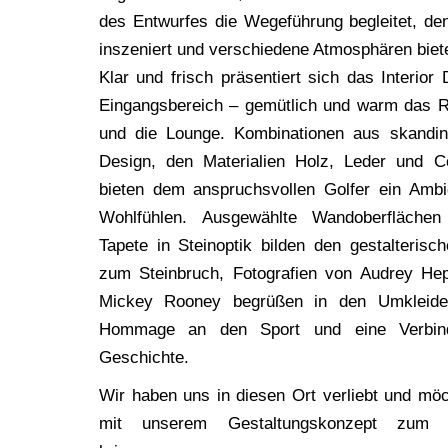
des Ent­wur­fes die Wege­füh­rung beglei­tet, 
insze­niert und ver­schie­de­ne Atmo­sphä­ren biet
Klar und frisch prä­sen­tiert sich das Inte­ri­o
Ein­gangs­be­reich – gemüt­lich und warm das R
und die Lounge. Kom­bi­na­tio­nen aus skan­di­n
Design, den Mate­ria­li­en Holz, Leder und Cor
bie­ten dem anspruchs­vol­len Gol­fer ein Ambi
Wohl­füh­len. Aus­ge­wähl­te Wand­ober­flä­ch
Tape­te in Stein­op­tik bil­den den gestal­te­ri­
zum Stein­bruch, Foto­gra­fien von Audrey He
Mickey Roo­ney begrü­ßen in den Umklei­d
Hom­mage an den Sport und eine Ver­bin­
Geschichte.
Wir haben uns in die­sen Ort ver­liebt und möc
mit unse­rem Gestal­tungs­kon­zept zum 