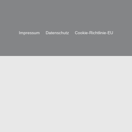
Impres­sum
/
Daten­schutz
/
Coo­kie-Richt­li­nie-EU