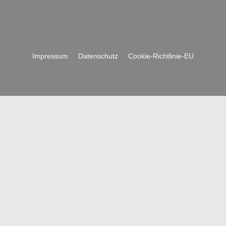
Impres­sum
/
Daten­schutz
/
Coo­kie-Richt­li­nie-EU